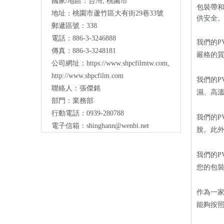
國家/地區：台灣, 桃園市
包裝帶
地址：桃園市蘆竹區大有街29巷33號
供安全
郵遞區號：338
電話：886-3-3246888
我們的P
傳真：886-3-3248181
嚴格的
公司網址：
https://www.shpcfilmtw.com
,
http://www.shpcfilm.com
我們的
聯絡人：張傑銘
濕、高
部門：業務部
行動電話：0939-280788
我們的
電子信箱：
shinghann@wenbi.net
脫。此
我們的
您的包
作為一
能夠按