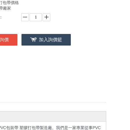
C打包帶價格
帶廠家
：
詢價
加入詢價籃
PVC包裝帶 塑膠打包帶製造廠。我們是一家專業從事PVC