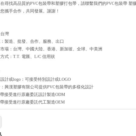
在尋找高品質的PVC包裝帶和塑膠打包帶，請聯繫我們的PVC包裝帶 
與您攜手合作，共同發展。謝謝！
：台灣
式：製造、批發、合作、服務、出口
標市場：台灣、中國大陸、香港、新加坡、全球、中美洲
式：T.T. 電匯、L/C 信用狀
點
設計或logo：可接受特別設計或LOGO
：興漢塑膠有限公司提供PVC包裝帶的多樣化設計
裝帶接受進行原廠委託設計製造ODM
裝帶接受進行原廠委託代工製造OEM
品