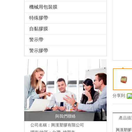
機械用包裝膜
特殊膠帶
自黏膠膜
警示帶
警示膠帶
分享到:
與我們聯絡
產品描
公司名稱：興漢塑膠有限公司
興漢塑膠