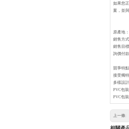
如果您正
案，並
原產地
銷售方
銷售目
詢價付款方
競爭特
接受獨特
多樣設計
PVC包
PVC包
上一條:
相關產