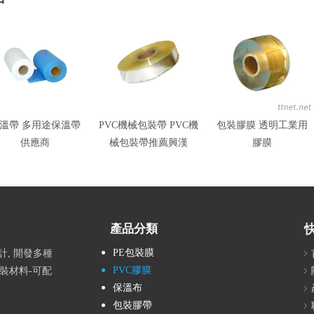
溫帶 多用途保溫帶
PVC機械包裝帶 PVC機
包裝膠膜 透明工業用
供應商
械包裝帶推薦興漢
膠膜
產品分類
PE包裝膜
, 開發多種
PVC膠膜
包裝材料-可配
保溫布
包裝膠帶