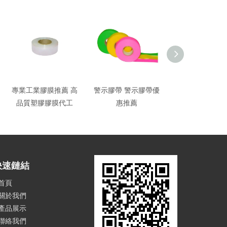
專業工業膠膜推薦 高
警示膠帶 警示膠帶優
PE包裝帶 PE客
品質塑膠膠膜代工
惠推薦
膜製造
快速鏈結
首頁
關於我們
產品展示
聯絡我們