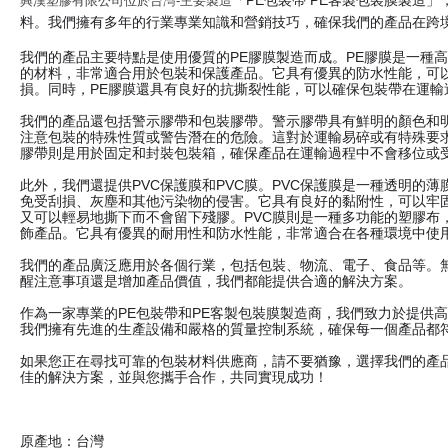
「PE包裝帶 PE客製包裝膜製造
興漢塑膠有限公司位於台灣-主要製造
料。我們擁有多年的行業專業知識和營銷技巧，確保我們的產品在跨
我們的產品主要特點是使用優質的PE膠膜製造而成。PE膠膜是一種
的材料，非常適合用於包裝和保護產品。它具有優異的防水性能，可
損。同時，PE膠膜還具有良好的抗撕裂性能，可以確保包裝帶在運輸
我們的產品還包括警示膠帶和包裝膠帶。警示膠帶具有鮮明的顏色和
注意包裝的特殊性質或警告潛在的危險。這對於運輸易碎或有特殊要
膠帶則是用於固定和封裝包裝箱，確保產品在運輸過程中不會移位或
此外，我們還提供PVC保護膜和PVC膜。PVC保護膜是一種透明的
免受刮損、灰塵和其他污染物的侵害。它具有良好的黏附性，可以牢
又可以輕易地撕下而不會留下殘膠。PVC膜則是一種多功能的塑膠布
飾產品。它具有優異的耐用性和防水性能，非常適合在各種環境中使
我們的產品廣泛應用於各個行業，包括包裝、物流、電子、食品等。
醒注意事項還是增加產品價值，我們都能提供合適的解決方案。
作為一家專業的PE包裝帶和PE客製包裝膜製造商，我們致力於提供
我們擁有先進的生產設備和嚴格的質量控制系統，確保每一個產品都
如果您正在尋找可靠的包裝材料供應商，請不要猶豫，選擇我們的產
佳的解決方案，並與您攜手合作，共同實現成功！
原產地：台灣